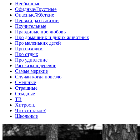
Необычные
Обидные/Грустные
Опасные/Жёсткие
Первый раз в жизни
Поучительные
Правдивые про любовь
Про домашних и диких животных
Про маленьких детей
Про находки
Про отдых
Про удивление
Рассказы в деревне
Самые мерзкие
Случаи когда повезло
Смешные
Страшные
Стыдные
ТВ
Хитрость
Что это такое?
Школьные