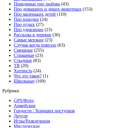
Правдивые про любовь
(43)
Про домашних и диких животных
(153)
Про маленьких детей
(110)
Про находки
(24)
Про отдых
(27)
Про удивление
(23)
Рассказы в деревне
(36)
Самые мерзкие
(23)
Случаи когда повезло
(63)
Смешные
(255)
Страшные
(23)
Стыдные
(83)
ТВ
(20)
Хитрость
(24)
Что это такое?
(1)
Школьные
(169)
Рубрики
GPS/Фото
Армейские
Гордости / Хороших поступков
Другое
Игры/Развлечения
Мистические