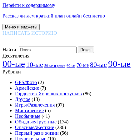
Перейти к содержимому
Рассказ читаем краткий план онлайн бесплатно
Меню и виджеты
НАПИСАТЬ ИСТОРИЮ
Найти:
Десятилетия
00-ые
90-ые
80-ые
10-ые
70-ые
60-ые
50-ые и ранее
Рубрики
GPS/Фото
(2)
Армейские
(7)
Гордости / Хороших поступков
(86)
Другое
(13)
Игры/Развлечения
(97)
Мистические
(5)
Необычные
(41)
Обидные/Грустные
(174)
Опасные/Жёсткие
(236)
Первый раз в жизни
(56)
Поучительные
(16)