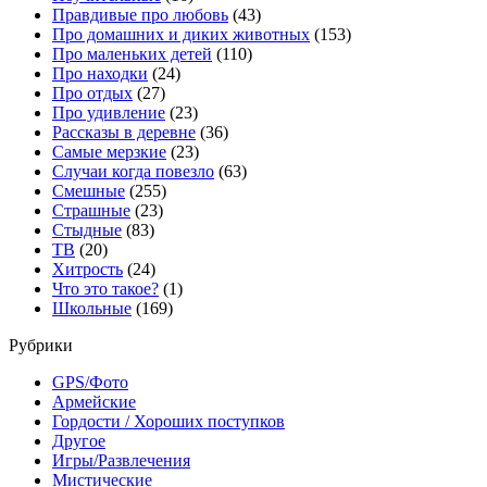
Правдивые про любовь
(43)
Про домашних и диких животных
(153)
Про маленьких детей
(110)
Про находки
(24)
Про отдых
(27)
Про удивление
(23)
Рассказы в деревне
(36)
Самые мерзкие
(23)
Случаи когда повезло
(63)
Смешные
(255)
Страшные
(23)
Стыдные
(83)
ТВ
(20)
Хитрость
(24)
Что это такое?
(1)
Школьные
(169)
Рубрики
GPS/Фото
Армейские
Гордости / Хороших поступков
Другое
Игры/Развлечения
Мистические