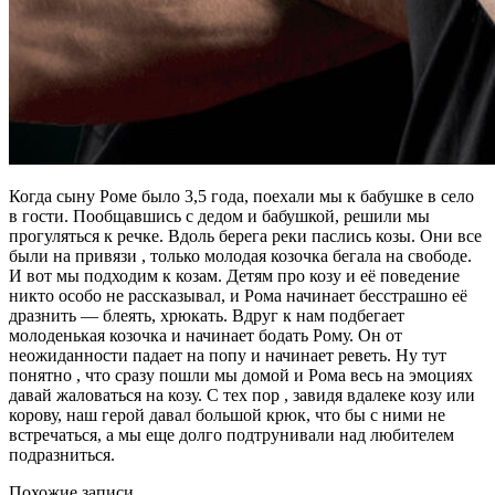
Когда сыну Роме было 3,5 года, поехали мы к бабушке в село
в гости. Пообщавшись с дедом и бабушкой, решили мы
прогуляться к речке. Вдоль берега реки паслись козы. Они все
были на привязи , только молодая козочка бегала на свободе.
И вот мы подходим к козам. Детям про козу и её поведение
никто особо не рассказывал, и Рома начинает бесстрашно её
дразнить — блеять, хрюкать. Вдруг к нам подбегает
молоденькая козочка и начинает бодать Рому. Он от
неожиданности падает на попу и начинает реветь. Ну тут
понятно , что сразу пошли мы домой и Рома весь на эмоциях
давай жаловаться на козу. С тех пор , завидя вдалеке козу или
корову, наш герой давал большой крюк, что бы с ними не
встречаться, а мы еще долго подтрунивали над любителем
подразниться.
Похожие записи