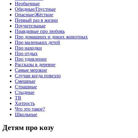
Необычные
Обидные/Грустные
Опасные/Жёсткие
Первый раз в жизни
Поучительные
Правдивые про любовь
Про домашних и диких животных
Про маленьких детей
Про находки
Про отдых
Про удивление
Рассказы в деревне
Самые мерзкие
Случаи когда повезло
Смешные
Страшные
Стыдные
ТВ
Хитрость
Что это такое?
Школьные
Детям про козу