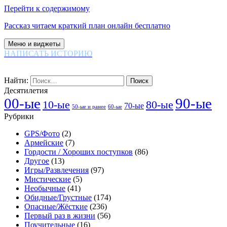
Перейти к содержимому
Рассказ читаем краткий план онлайн бесплатно
Меню и виджеты
НАПИСАТЬ ИСТОРИЮ
Найти:
Десятилетия
00-ые
90-ые
80-ые
10-ые
70-ые
60-ые
50-ые и ранее
Рубрики
GPS/Фото
(2)
Армейские
(7)
Гордости / Хороших поступков
(86)
Другое
(13)
Игры/Развлечения
(97)
Мистические
(5)
Необычные
(41)
Обидные/Грустные
(174)
Опасные/Жёсткие
(236)
Первый раз в жизни
(56)
Поучительные
(16)