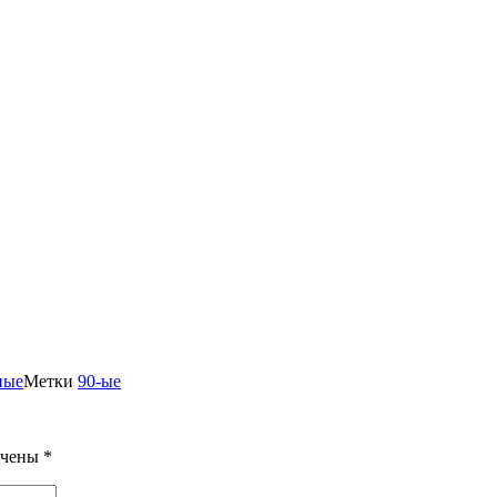
ные
Метки
90-ые
ечены
*