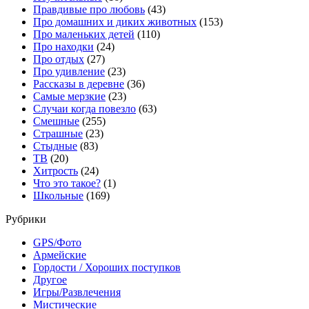
Правдивые про любовь
(43)
Про домашних и диких животных
(153)
Про маленьких детей
(110)
Про находки
(24)
Про отдых
(27)
Про удивление
(23)
Рассказы в деревне
(36)
Самые мерзкие
(23)
Случаи когда повезло
(63)
Смешные
(255)
Страшные
(23)
Стыдные
(83)
ТВ
(20)
Хитрость
(24)
Что это такое?
(1)
Школьные
(169)
Рубрики
GPS/Фото
Армейские
Гордости / Хороших поступков
Другое
Игры/Развлечения
Мистические