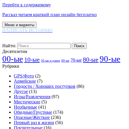
Перейти к содержимому
Рассказ читаем краткий план онлайн бесплатно
Меню и виджеты
НАПИСАТЬ ИСТОРИЮ
Найти:
Десятилетия
00-ые
90-ые
80-ые
10-ые
70-ые
60-ые
50-ые и ранее
Рубрики
GPS/Фото
(2)
Армейские
(7)
Гордости / Хороших поступков
(86)
Другое
(13)
Игры/Развлечения
(97)
Мистические
(5)
Необычные
(41)
Обидные/Грустные
(174)
Опасные/Жёсткие
(236)
Первый раз в жизни
(56)
Поучительные
(16)