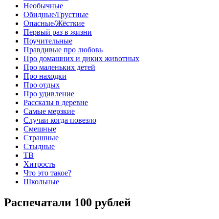
Необычные
Обидные/Грустные
Опасные/Жёсткие
Первый раз в жизни
Поучительные
Правдивые про любовь
Про домашних и диких животных
Про маленьких детей
Про находки
Про отдых
Про удивление
Рассказы в деревне
Самые мерзкие
Случаи когда повезло
Смешные
Страшные
Стыдные
ТВ
Хитрость
Что это такое?
Школьные
Распечатали 100 рублей