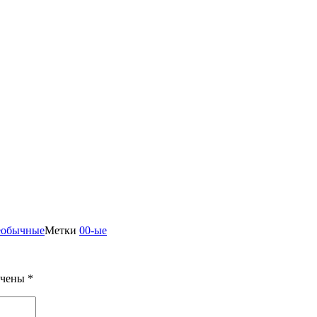
обычные
Метки
00-ые
ечены
*