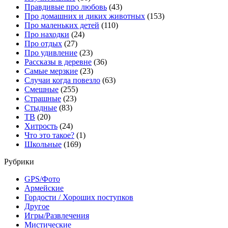
Правдивые про любовь
(43)
Про домашних и диких животных
(153)
Про маленьких детей
(110)
Про находки
(24)
Про отдых
(27)
Про удивление
(23)
Рассказы в деревне
(36)
Самые мерзкие
(23)
Случаи когда повезло
(63)
Смешные
(255)
Страшные
(23)
Стыдные
(83)
ТВ
(20)
Хитрость
(24)
Что это такое?
(1)
Школьные
(169)
Рубрики
GPS/Фото
Армейские
Гордости / Хороших поступков
Другое
Игры/Развлечения
Мистические