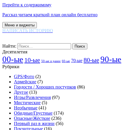
Перейти к содержимому
Рассказ читаем краткий план онлайн бесплатно
Меню и виджеты
НАПИСАТЬ ИСТОРИЮ
Найти:
Десятилетия
00-ые
90-ые
80-ые
10-ые
70-ые
60-ые
50-ые и ранее
Рубрики
GPS/Фото
(2)
Армейские
(7)
Гордости / Хороших поступков
(86)
Другое
(13)
Игры/Развлечения
(97)
Мистические
(5)
Необычные
(41)
Обидные/Грустные
(174)
Опасные/Жёсткие
(236)
Первый раз в жизни
(56)
Поучительные
(16)