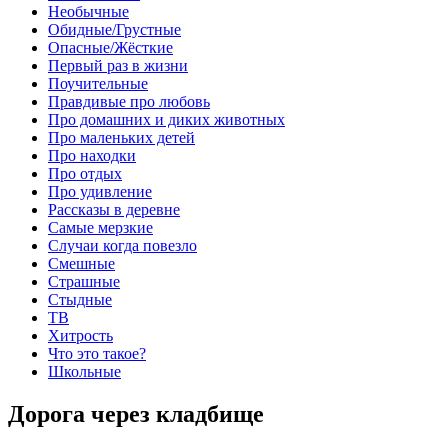
Необычные
Обидные/Грустные
Опасные/Жёсткие
Первый раз в жизни
Поучительные
Правдивые про любовь
Про домашних и диких животных
Про маленьких детей
Про находки
Про отдых
Про удивление
Рассказы в деревне
Самые мерзкие
Случаи когда повезло
Смешные
Страшные
Стыдные
ТВ
Хитрость
Что это такое?
Школьные
Дорога через кладбище