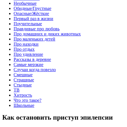
Необычные
Обидные/Грустные
Опасные/Жёсткие
Первый раз в жизни
Поучительные
Правдивые про любовь
Про домашних и диких животных
Про маленьких детей
Про находки
Про отдых
Про удивление
Рассказы в деревне
Самые мерзкие
Случаи когда повезло
Смешные
Страшные
Стыдные
ТВ
Хитрость
Что это такое?
Школьные
Как остановить приступ эпилепсии