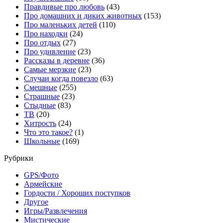
Правдивые про любовь
(43)
Про домашних и диких животных
(153)
Про маленьких детей
(110)
Про находки
(24)
Про отдых
(27)
Про удивление
(23)
Рассказы в деревне
(36)
Самые мерзкие
(23)
Случаи когда повезло
(63)
Смешные
(255)
Страшные
(23)
Стыдные
(83)
ТВ
(20)
Хитрость
(24)
Что это такое?
(1)
Школьные
(169)
Рубрики
GPS/Фото
Армейские
Гордости / Хороших поступков
Другое
Игры/Развлечения
Мистические