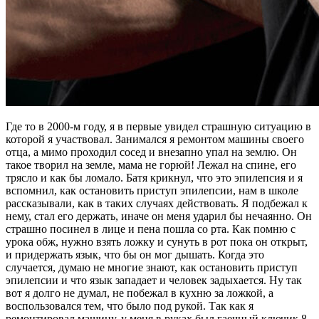
Где то в 2000-м году, я в первые увидел страшную ситуацию в
которой я участвовал. Занимался я ремонтом машины своего
отца, а мимо проходил сосед и внезапно упал на землю. Он
такое творил на земле, мама не горюй! Лежал на спине, его
трясло и как бы ломало. Батя крикнул, что это эпилепсия и я
вспомнил, как остановить приступ эпилепсии, нам в школе
рассказывали, как в таких случаях действовать. Я подбежал к
нему, стал его держать, иначе он меня ударил бы нечаянно. Он
страшно посинел в лице и пена пошла со рта. Как помню с
урока обж, нужно взять ложку и сунуть в рот пока он открыт,
и придержать язык, что бы он мог дышать. Когда это
случается, думаю не многие знают, как остановить приступ
эпилепсии и что язык западает и человек задыхается. Ну так
вот я долго не думал, не побежал в кухню за ложкой, а
воспользовался тем, что было под рукой. Так как я
ремонтировал машину, у меня в руках был гаечный ключик 8