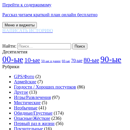
Перейти к содержимому
Рассказ читаем краткий план онлайн бесплатно
Меню и виджеты
НАПИСАТЬ ИСТОРИЮ
Найти:
Десятилетия
00-ые
90-ые
80-ые
10-ые
70-ые
60-ые
50-ые и ранее
Рубрики
GPS/Фото
(2)
Армейские
(7)
Гордости / Хороших поступков
(86)
Другое
(13)
Игры/Развлечения
(97)
Мистические
(5)
Необычные
(41)
Обидные/Грустные
(174)
Опасные/Жёсткие
(236)
Первый раз в жизни
(56)
Поучительные
(16)