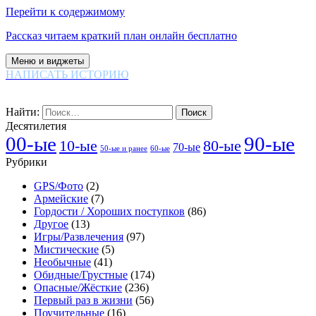
Перейти к содержимому
Рассказ читаем краткий план онлайн бесплатно
Меню и виджеты
НАПИСАТЬ ИСТОРИЮ
Найти:
Десятилетия
00-ые
90-ые
80-ые
10-ые
70-ые
60-ые
50-ые и ранее
Рубрики
GPS/Фото
(2)
Армейские
(7)
Гордости / Хороших поступков
(86)
Другое
(13)
Игры/Развлечения
(97)
Мистические
(5)
Необычные
(41)
Обидные/Грустные
(174)
Опасные/Жёсткие
(236)
Первый раз в жизни
(56)
Поучительные
(16)