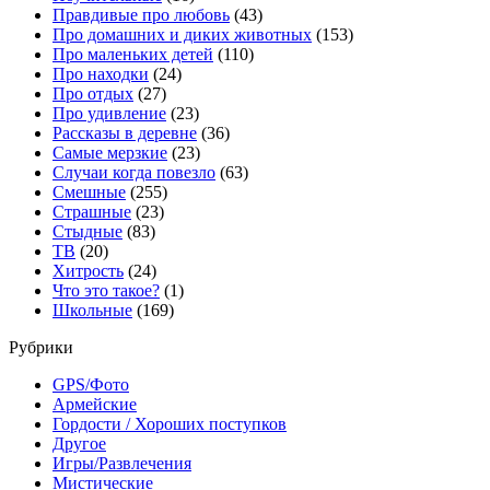
Правдивые про любовь
(43)
Про домашних и диких животных
(153)
Про маленьких детей
(110)
Про находки
(24)
Про отдых
(27)
Про удивление
(23)
Рассказы в деревне
(36)
Самые мерзкие
(23)
Случаи когда повезло
(63)
Смешные
(255)
Страшные
(23)
Стыдные
(83)
ТВ
(20)
Хитрость
(24)
Что это такое?
(1)
Школьные
(169)
Рубрики
GPS/Фото
Армейские
Гордости / Хороших поступков
Другое
Игры/Развлечения
Мистические