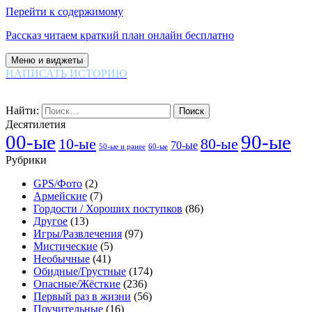
Перейти к содержимому
Рассказ читаем краткий план онлайн бесплатно
Меню и виджеты
НАПИСАТЬ ИСТОРИЮ
Найти:
Десятилетия
00-ые
90-ые
80-ые
10-ые
70-ые
60-ые
50-ые и ранее
Рубрики
GPS/Фото
(2)
Армейские
(7)
Гордости / Хороших поступков
(86)
Другое
(13)
Игры/Развлечения
(97)
Мистические
(5)
Необычные
(41)
Обидные/Грустные
(174)
Опасные/Жёсткие
(236)
Первый раз в жизни
(56)
Поучительные
(16)