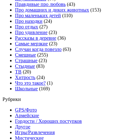
Правдивые про любовь
(43)
Про домашних и диких животных
(153)
Про маленьких детей
(110)
Про находки
(24)
Про отдых
(27)
Про удивление
(23)
Рассказы в деревне
(36)
Самые мерзкие
(23)
Случаи когда повезло
(63)
Смешные
(255)
Страшные
(23)
Стыдные
(83)
ТВ
(20)
Хитрость
(24)
Что это такое?
(1)
Школьные
(169)
Рубрики
GPS/Фото
Армейские
Гордости / Хороших поступков
Другое
Игры/Развлечения
Мистические