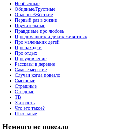
Необычные
Обидные/Грустные
Опасные/Жёсткие
Первый раз в жизни
Поучительные
Правдивые про любовь
Про домашних и диких животных
Про маленьких детей
Про находки
Про отдых
Про удивление
Рассказы в деревне
Самые мерзкие
Случаи когда повезло
Смешные
Страшные
Стыдные
ТВ
Хитрость
Что это такое?
Школьные
Немного не повезло