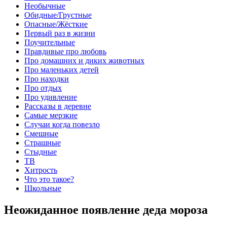
Необычные
Обидные/Грустные
Опасные/Жёсткие
Первый раз в жизни
Поучительные
Правдивые про любовь
Про домашних и диких животных
Про маленьких детей
Про находки
Про отдых
Про удивление
Рассказы в деревне
Самые мерзкие
Случаи когда повезло
Смешные
Страшные
Стыдные
ТВ
Хитрость
Что это такое?
Школьные
Неожиданное появление деда мороза