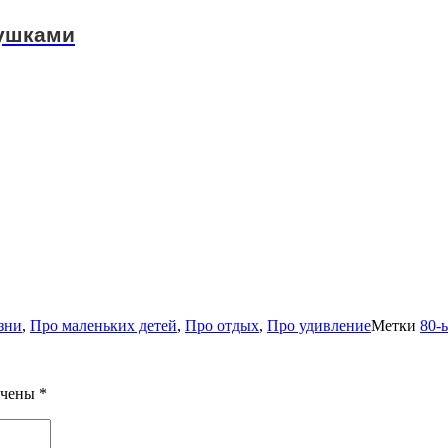
рушками
зни
,
Про маленьких детей
,
Про отдых
,
Про удивление
Метки
80-
ечены
*