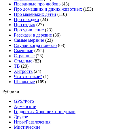
Правдивые про любовь
(43)
Про домашних и диких животных
(153)
Про маленьких детей
(110)
Про находки
(24)
Про отдых
(27)
Про удивление
(23)
Рассказы в деревне
(36)
Самые мерзкие
(23)
Случаи когда повезло
(63)
Смешные
(255)
Страшные
(23)
Стыдные
(83)
ТВ
(20)
Хитрость
(24)
Что это такое?
(1)
Школьные
(169)
Рубрики
GPS/Фото
Армейские
Гордости / Хороших поступков
Другое
Игры/Развлечения
Мистические