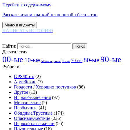
Перейти к содержимому
Рассказ читаем краткий план онлайн бесплатно
Меню и виджеты
НАПИСАТЬ ИСТОРИЮ
Найти:
Десятилетия
00-ые
90-ые
80-ые
10-ые
70-ые
60-ые
50-ые и ранее
Рубрики
GPS/Фото
(2)
Армейские
(7)
Гордости / Хороших поступков
(86)
Другое
(13)
Игры/Развлечения
(97)
Мистические
(5)
Необычные
(41)
Обидные/Грустные
(174)
Опасные/Жёсткие
(236)
Первый раз в жизни
(56)
Поучительные
(16)