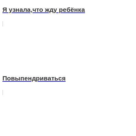
Я узнала,что жду ребёнка
Повыпендриваться