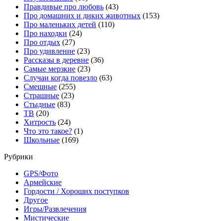
Правдивые про любовь
(43)
Про домашних и диких животных
(153)
Про маленьких детей
(110)
Про находки
(24)
Про отдых
(27)
Про удивление
(23)
Рассказы в деревне
(36)
Самые мерзкие
(23)
Случаи когда повезло
(63)
Смешные
(255)
Страшные
(23)
Стыдные
(83)
ТВ
(20)
Хитрость
(24)
Что это такое?
(1)
Школьные
(169)
Рубрики
GPS/Фото
Армейские
Гордости / Хороших поступков
Другое
Игры/Развлечения
Мистические