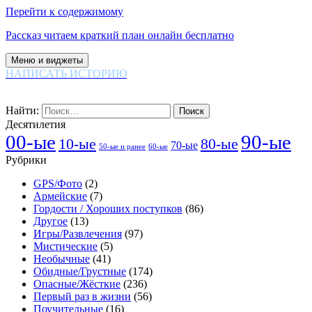
Перейти к содержимому
Рассказ читаем краткий план онлайн бесплатно
Меню и виджеты
НАПИСАТЬ ИСТОРИЮ
Найти:
Десятилетия
00-ые
90-ые
80-ые
10-ые
70-ые
60-ые
50-ые и ранее
Рубрики
GPS/Фото
(2)
Армейские
(7)
Гордости / Хороших поступков
(86)
Другое
(13)
Игры/Развлечения
(97)
Мистические
(5)
Необычные
(41)
Обидные/Грустные
(174)
Опасные/Жёсткие
(236)
Первый раз в жизни
(56)
Поучительные
(16)