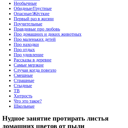
Необычные
Обидные/Грустные
Опасные/Жёсткие
Первый раз в жизни
Поучительные
Правдивые про любовь
Про домашних и диких животных
Про маленьких детей
Про находки
Про отдых
Про удивление
Рассказы в деревне
Самые мерзкие
Случаи когда повезло
Смешные
Страшные
Стыдные
ТВ
Хитрость
Что это такое?
Школьные
Нудное занятие протирать листья
домашних цветов от пыли