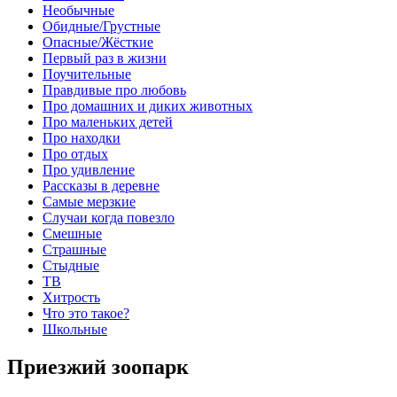
Необычные
Обидные/Грустные
Опасные/Жёсткие
Первый раз в жизни
Поучительные
Правдивые про любовь
Про домашних и диких животных
Про маленьких детей
Про находки
Про отдых
Про удивление
Рассказы в деревне
Самые мерзкие
Случаи когда повезло
Смешные
Страшные
Стыдные
ТВ
Хитрость
Что это такое?
Школьные
Приезжий зоопарк