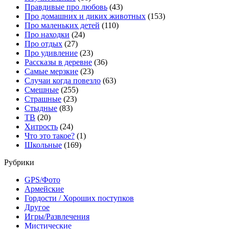
Правдивые про любовь
(43)
Про домашних и диких животных
(153)
Про маленьких детей
(110)
Про находки
(24)
Про отдых
(27)
Про удивление
(23)
Рассказы в деревне
(36)
Самые мерзкие
(23)
Случаи когда повезло
(63)
Смешные
(255)
Страшные
(23)
Стыдные
(83)
ТВ
(20)
Хитрость
(24)
Что это такое?
(1)
Школьные
(169)
Рубрики
GPS/Фото
Армейские
Гордости / Хороших поступков
Другое
Игры/Развлечения
Мистические