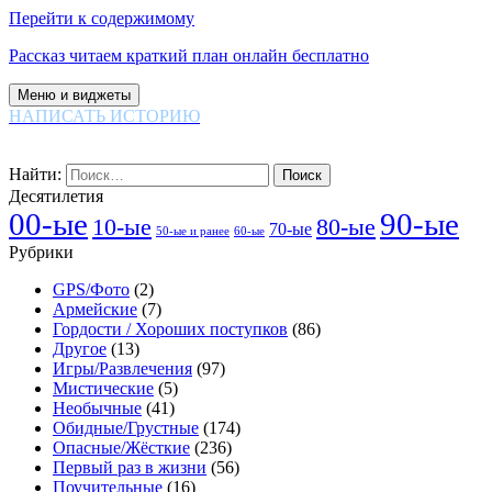
Перейти к содержимому
Рассказ читаем краткий план онлайн бесплатно
Меню и виджеты
НАПИСАТЬ ИСТОРИЮ
Найти:
Десятилетия
00-ые
90-ые
80-ые
10-ые
70-ые
60-ые
50-ые и ранее
Рубрики
GPS/Фото
(2)
Армейские
(7)
Гордости / Хороших поступков
(86)
Другое
(13)
Игры/Развлечения
(97)
Мистические
(5)
Необычные
(41)
Обидные/Грустные
(174)
Опасные/Жёсткие
(236)
Первый раз в жизни
(56)
Поучительные
(16)