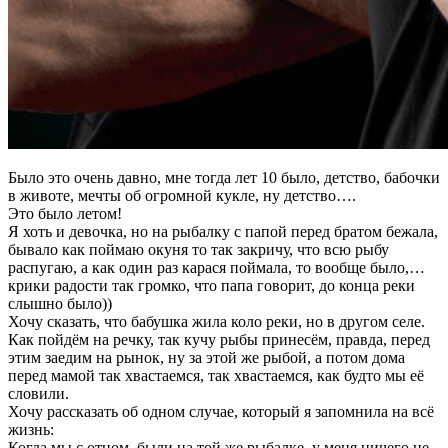
Было это очень давно, мне тогда лет 10 было, детство, бабочки
в животе, мечты об огромной кукле, ну детство….
Это было летом!
Я хоть и девочка, но на рыбалку с папой перед братом бежала,
бывало как поймаю окуня то так закричу, что всю рыбу
распугаю, а как один раз карася поймала, то вообще было,…
крики радости так громко, что папа говорит, до конца реки
слышно было))
Хочу сказать, что бабушка жила коло реки, но в другом селе.
Как пойдём на речку, так кучу рыбы принесём, правда, перед
этим заедим на рынок, ну за этой же рыбой, а потом дома
перед мамой так хвастаемся, так хвастаемся, как будто мы её
словили.
Хочу рассказать об одном случае, который я запомнила на всё
жизнь:
Когда мы с отцом, были на той же рыбалке, у меня ничего не