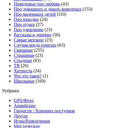
Правдивые про любовь
(43)
Про домашних и диких животных
(153)
Про маленьких детей
(110)
Про находки
(24)
Про отдых
(27)
Про удивление
(23)
Рассказы в деревне
(36)
Самые мерзкие
(23)
Случаи когда повезло
(63)
Смешные
(255)
Страшные
(23)
Стыдные
(83)
ТВ
(20)
Хитрость
(24)
Что это такое?
(1)
Школьные
(169)
Рубрики
GPS/Фото
Армейские
Гордости / Хороших поступков
Другое
Игры/Развлечения
Мистические