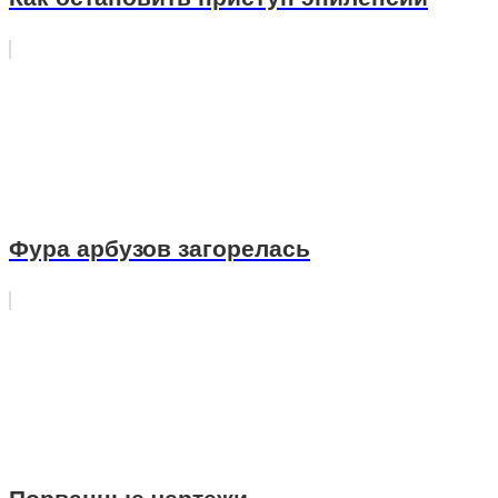
Фура арбузов загорелась