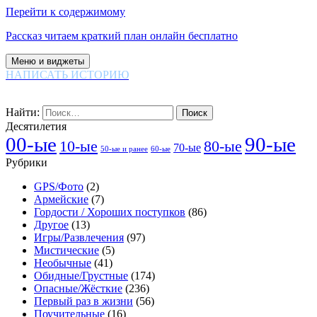
Перейти к содержимому
Рассказ читаем краткий план онлайн бесплатно
Меню и виджеты
НАПИСАТЬ ИСТОРИЮ
Найти:
Десятилетия
00-ые
90-ые
80-ые
10-ые
70-ые
60-ые
50-ые и ранее
Рубрики
GPS/Фото
(2)
Армейские
(7)
Гордости / Хороших поступков
(86)
Другое
(13)
Игры/Развлечения
(97)
Мистические
(5)
Необычные
(41)
Обидные/Грустные
(174)
Опасные/Жёсткие
(236)
Первый раз в жизни
(56)
Поучительные
(16)