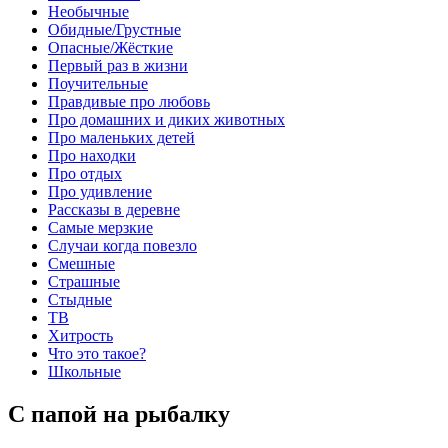
Необычные
Обидные/Грустные
Опасные/Жёсткие
Первый раз в жизни
Поучительные
Правдивые про любовь
Про домашних и диких животных
Про маленьких детей
Про находки
Про отдых
Про удивление
Рассказы в деревне
Самые мерзкие
Случаи когда повезло
Смешные
Страшные
Стыдные
ТВ
Хитрость
Что это такое?
Школьные
С папой на рыбалку