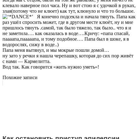
клевало наверное пол часа. Ну и вот стою я с удочкой в руках,
злая(потому что не клюет) как тут, клюнуло и что то большое.
Я конечно подсекла и начала тянуть. Папа как
раз ушёл спросить может, где в другом месте клюёт, ну и мне
пришлось тянуть .самой, так было тяжело, так было.. что я и
не заметила…. как оказалась в воде….Кричу: «папа спасай,
паааапа,пааааапа, и тому подобное…. Папа был в шоке, я в
водорослях, сижу в воде..)
Папа меня вытянул, и мы мокрые пошли домой…
ну зато у речки я нашла черепашку, которая до сих пор живёт
с нами — Кармелитта.
Вод так. Как говорится «жить нужно уметь»!
Похожие записи
Как остановить приступ эпилепсии