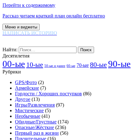
Перейти к содержимому
Рассказ читаем краткий план онлайн бесплатно
Меню и виджеты
НАПИСАТЬ ИСТОРИЮ
Найти:
Десятилетия
00-ые
90-ые
80-ые
10-ые
70-ые
60-ые
50-ые и ранее
Рубрики
GPS/Фото
(2)
Армейские
(7)
Гордости / Хороших поступков
(86)
Другое
(13)
Игры/Развлечения
(97)
Мистические
(5)
Необычные
(41)
Обидные/Грустные
(174)
Опасные/Жёсткие
(236)
Первый раз в жизни
(56)
Поучительные
(16)