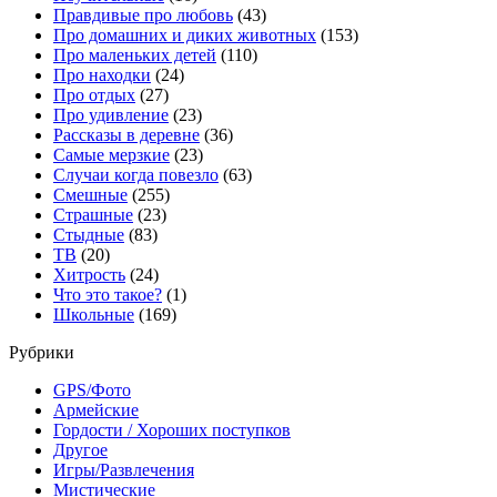
Правдивые про любовь
(43)
Про домашних и диких животных
(153)
Про маленьких детей
(110)
Про находки
(24)
Про отдых
(27)
Про удивление
(23)
Рассказы в деревне
(36)
Самые мерзкие
(23)
Случаи когда повезло
(63)
Смешные
(255)
Страшные
(23)
Стыдные
(83)
ТВ
(20)
Хитрость
(24)
Что это такое?
(1)
Школьные
(169)
Рубрики
GPS/Фото
Армейские
Гордости / Хороших поступков
Другое
Игры/Развлечения
Мистические