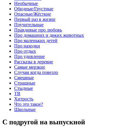
Необычные
Обидные/Грустные
Опасные/Жёсткие
Первый раз в жизни
Поучительные
Правдивые про любовь
Про домашних и диких животных
Про маленьких детей
Про находки
Про отдых
Про удивление
Рассказы в деревне
Самые мерзкие
Случаи когда повезло
Смешные
Страшные
Стыдные
ТВ
Хитрость
Что это такое?
Школьные
С подругой на выпускной