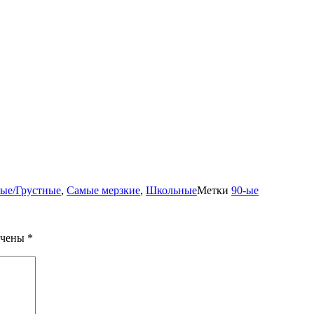
ые/Грустные
,
Самые мерзкие
,
Школьные
Метки
90-ые
ечены
*