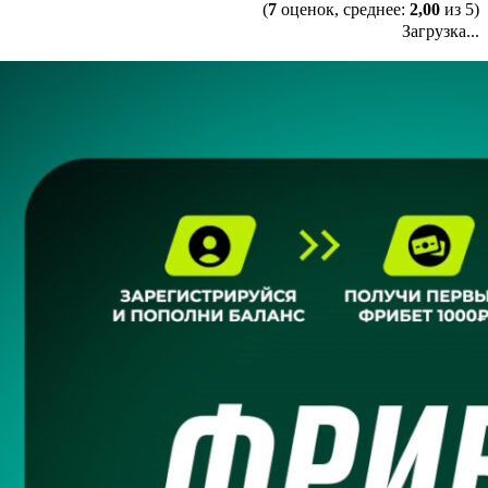
(
7
оценок, среднее:
2,00
из 5)
Загрузка...