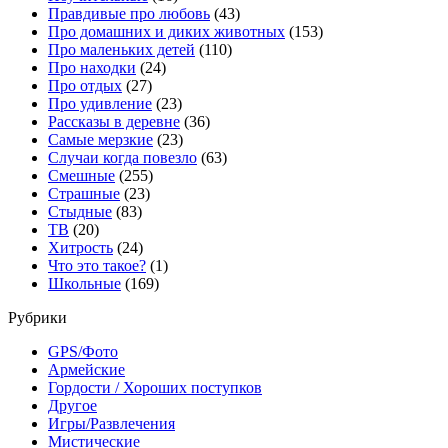
Правдивые про любовь
(43)
Про домашних и диких животных
(153)
Про маленьких детей
(110)
Про находки
(24)
Про отдых
(27)
Про удивление
(23)
Рассказы в деревне
(36)
Самые мерзкие
(23)
Случаи когда повезло
(63)
Смешные
(255)
Страшные
(23)
Стыдные
(83)
ТВ
(20)
Хитрость
(24)
Что это такое?
(1)
Школьные
(169)
Рубрики
GPS/Фото
Армейские
Гордости / Хороших поступков
Другое
Игры/Развлечения
Мистические