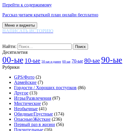
Перейти к содержимому
Рассказ читаем краткий план онлайн бесплатно
Меню и виджеты
НАПИСАТЬ ИСТОРИЮ
Найти:
Десятилетия
00-ые
90-ые
80-ые
10-ые
70-ые
60-ые
50-ые и ранее
Рубрики
GPS/Фото
(2)
Армейские
(7)
Гордости / Хороших поступков
(86)
Другое
(13)
Игры/Развлечения
(97)
Мистические
(5)
Необычные
(41)
Обидные/Грустные
(174)
Опасные/Жёсткие
(236)
Первый раз в жизни
(56)
Поучительные
(16)