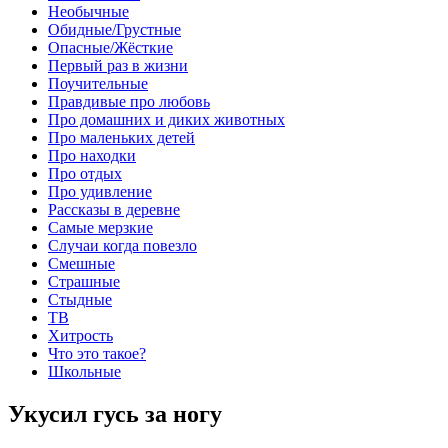
Необычные
Обидные/Грустные
Опасные/Жёсткие
Первый раз в жизни
Поучительные
Правдивые про любовь
Про домашних и диких животных
Про маленьких детей
Про находки
Про отдых
Про удивление
Рассказы в деревне
Самые мерзкие
Случаи когда повезло
Смешные
Страшные
Стыдные
ТВ
Хитрость
Что это такое?
Школьные
Укусил гусь за ногу