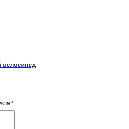
й велосипед
ечены
*