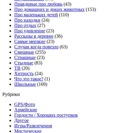
Правдивые про любовь
(43)
Про домашних и диких животных
(153)
Про маленьких детей
(110)
Про находки
(24)
Про отдых
(27)
Про удивление
(23)
Рассказы в деревне
(36)
Самые мерзкие
(23)
Случаи когда повезло
(63)
Смешные
(255)
Страшные
(23)
Стыдные
(83)
ТВ
(20)
Хитрость
(24)
Что это такое?
(1)
Школьные
(169)
Рубрики
GPS/Фото
Армейские
Гордости / Хороших поступков
Другое
Игры/Развлечения
Мистические