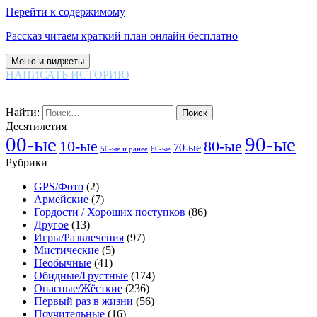
Перейти к содержимому
Рассказ читаем краткий план онлайн бесплатно
Меню и виджеты
НАПИСАТЬ ИСТОРИЮ
Найти:
Десятилетия
00-ые
90-ые
80-ые
10-ые
70-ые
60-ые
50-ые и ранее
Рубрики
GPS/Фото
(2)
Армейские
(7)
Гордости / Хороших поступков
(86)
Другое
(13)
Игры/Развлечения
(97)
Мистические
(5)
Необычные
(41)
Обидные/Грустные
(174)
Опасные/Жёсткие
(236)
Первый раз в жизни
(56)
Поучительные
(16)