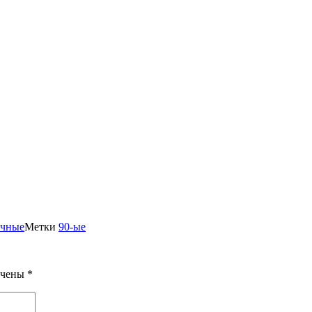
чные
Метки
90-ые
ечены
*