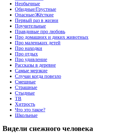
Необычные
Обидные/Грустные
Опасные/Жёсткие
Первый раз в жизни
Поучительные
Правдивые про любовь
Про домашних и диких животных
Про маленьких детей
Про находки
Про отдых
Про удивление
Рассказы в деревне
Самые мерзкие
Случаи когда повезло
Смешные
Страшные
Стыдные
ТВ
Хитрость
Что это такое?
Школьные
Видели снежного человека