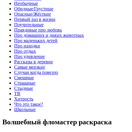
Необычные
Обидные/Грустные
Опасные/Жёсткие
Первый раз в жизни
Поучительные
Правдивые про любовь
Про домашних и диких животных
Про маленьких детей
Про находки
Про отдых
Про удивление
Рассказы в деревне
Самые мерзкие
Случаи когда повезло
Смешные
Страшные
Стыдные
ТВ
Хитрость
Что это такое?
Школьные
Волшебный фломастер раскраска