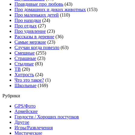
Правдивые про любовь
(43)
Про домашних и диких животных
(153)
Про маленьких детей
(110)
Про находки
(24)
Про отдых
(27)
Про удивление
(23)
Рассказы в деревне
(36)
Самые мерзкие
(23)
Случаи когда повезло
(63)
Смешные
(255)
Страшные
(23)
Стыдные
(83)
ТВ
(20)
Хитрость
(24)
Что это такое?
(1)
Школьные
(169)
Рубрики
GPS/Фото
Армейские
Гордости / Хороших поступков
Другое
Игры/Развлечения
Мистические