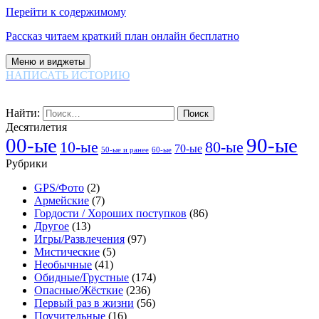
Перейти к содержимому
Рассказ читаем краткий план онлайн бесплатно
Меню и виджеты
НАПИСАТЬ ИСТОРИЮ
Найти:
Десятилетия
00-ые
90-ые
80-ые
10-ые
70-ые
60-ые
50-ые и ранее
Рубрики
GPS/Фото
(2)
Армейские
(7)
Гордости / Хороших поступков
(86)
Другое
(13)
Игры/Развлечения
(97)
Мистические
(5)
Необычные
(41)
Обидные/Грустные
(174)
Опасные/Жёсткие
(236)
Первый раз в жизни
(56)
Поучительные
(16)