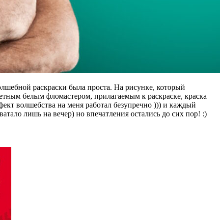
олшебной раскраски была проста. На рисунке, который
етным белым фломастером, прилагаемым к раскраске, краска
фект волшебства на меня работал безупречно ))) и каждый
тало лишь на вечер) но впечатления остались до сих пор! :)