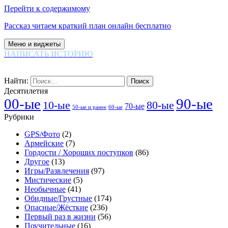
Перейти к содержимому
Рассказ читаем краткий план онлайн бесплатно
Меню и виджеты
НАПИСАТЬ ИСТОРИЮ
Найти:
Десятилетия
00-ые
90-ые
80-ые
10-ые
70-ые
60-ые
50-ые и ранее
Рубрики
GPS/Фото
(2)
Армейские
(7)
Гордости / Хороших поступков
(86)
Другое
(13)
Игры/Развлечения
(97)
Мистические
(5)
Необычные
(41)
Обидные/Грустные
(174)
Опасные/Жёсткие
(236)
Первый раз в жизни
(56)
Поучительные
(16)