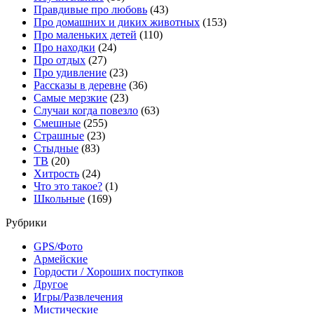
Правдивые про любовь
(43)
Про домашних и диких животных
(153)
Про маленьких детей
(110)
Про находки
(24)
Про отдых
(27)
Про удивление
(23)
Рассказы в деревне
(36)
Самые мерзкие
(23)
Случаи когда повезло
(63)
Смешные
(255)
Страшные
(23)
Стыдные
(83)
ТВ
(20)
Хитрость
(24)
Что это такое?
(1)
Школьные
(169)
Рубрики
GPS/Фото
Армейские
Гордости / Хороших поступков
Другое
Игры/Развлечения
Мистические