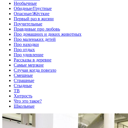
Необычные
Обидные/Грустные
Опасные/Жёсткие
Первый раз в жизни
Поучительные
Правдивые про любовь
Про домашних и диких животных
Про маленьких детей
Про находки
Про отдых
Про удивление
Рассказы в деревне
Самые мерзкие
Случаи когда повезло
Смешные
Страшные
Стыдные
ТВ
Хитрость
Что это такое?
Школьные