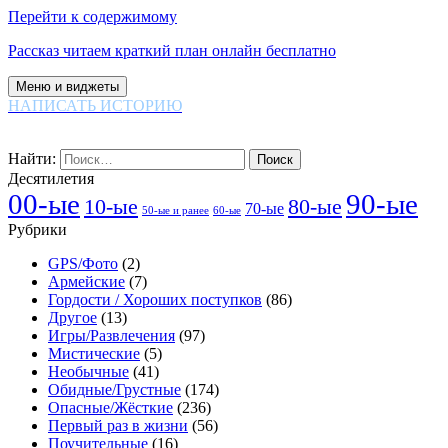
Перейти к содержимому
Рассказ читаем краткий план онлайн бесплатно
Меню и виджеты
НАПИСАТЬ ИСТОРИЮ
Найти:
Десятилетия
00-ые
90-ые
80-ые
10-ые
70-ые
60-ые
50-ые и ранее
Рубрики
GPS/Фото
(2)
Армейские
(7)
Гордости / Хороших поступков
(86)
Другое
(13)
Игры/Развлечения
(97)
Мистические
(5)
Необычные
(41)
Обидные/Грустные
(174)
Опасные/Жёсткие
(236)
Первый раз в жизни
(56)
Поучительные
(16)