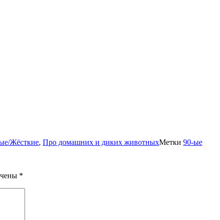
ые/Жёсткие
,
Про домашних и диких животных
Метки
90-ые
ечены
*