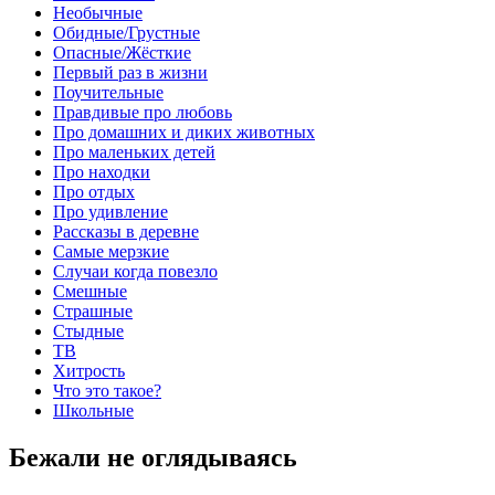
Необычные
Обидные/Грустные
Опасные/Жёсткие
Первый раз в жизни
Поучительные
Правдивые про любовь
Про домашних и диких животных
Про маленьких детей
Про находки
Про отдых
Про удивление
Рассказы в деревне
Самые мерзкие
Случаи когда повезло
Смешные
Страшные
Стыдные
ТВ
Хитрость
Что это такое?
Школьные
Бежали не оглядываясь