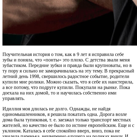
Поучительная история о том, как в 9 лет я исправила себе
зубы и поняла, что «понты» это плохо. С детства звали меня
зубастиком. Передние зубки и правда были крупноваты, но в
ту пору я сильно не заморачивалась на эту тему. В прекрасный
летний день 1998, свершилось радостное событие, родители
купили мне ролики. Можно сказать, что я себе их наистерила,
а все потому, что подруге купили. Покупали на рынке. Пока
доехала на них домой, то и научилась собственно ими
управлять.
Идиллия моя длилась не долго. Однажды, не найдя
единомышленников, я решила покатать одна. Дорога возле
дома была тупиковая, т. е. заезжал только транспорт местных
жителей, но качество ее было по истине европейским. Еще и с
уклоном. Каталась я себе спокойно вверх, вниз, пока не
увидела паренька, неуверенно едущего на роликах внизу. И